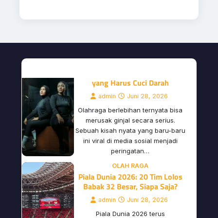
Olahraga Berlebihan Merusak
Ginjal: Kisah Nyata Pria 23 Tahun
yang Harus Cuci Darah
admin
Juni 28, 2026
Olahraga berlebihan ternyata bisa
merusak ginjal secara serius.
Sebuah kisah nyata yang baru-baru
ini viral di media sosial menjadi
peringatan…
OLAH RAGA
Piala Dunia 2026: 20 Tim Lolos
Babak 32 Besar, Siapa Saja?
admin
Juni 28, 2026
Piala Dunia 2026 terus
menyuguhkan tontonan sepak bola
yang mengagumkan. Hingga pekan
terakhir Juni 2026, sebanyak 20 tim
dari total…
ARTIKEL