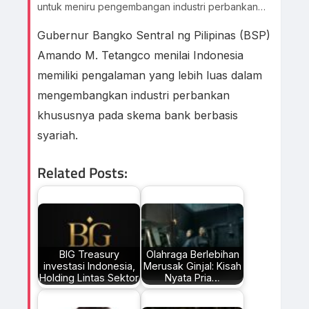
untuk meniru pengembangan industri perbankan
berbasis syariah yang lebih dulu dijalankan
Gubernur Bangko Sentral ng Pilipinas (BSP)
Indonesia.
Amando M. Tetangco menilai Indonesia
memiliki pengalaman yang lebih luas dalam
mengembangkan industri perbankan
khususnya pada skema bank berbasis
syariah.
Related Posts:
BIG Treasury
Olahraga Berlebihan
investasi Indonesia,
Merusak Ginjal: Kisah
Holding Lintas Sektor
Nyata Pria…