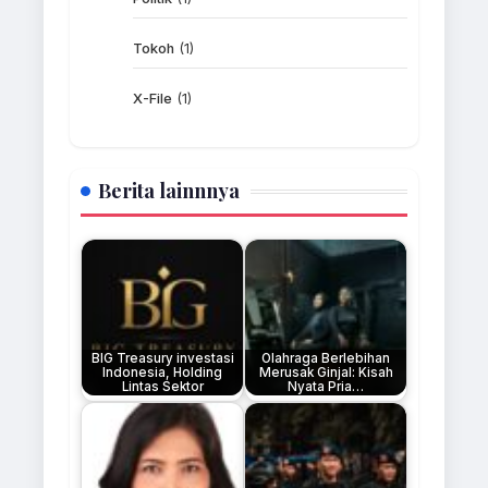
KESEHATAN
Olahraga Berlebihan Merusak
Tokoh
(1)
Ginjal: Kisah Nyata Pria 23 Tahun
yang Harus Cuci Darah
X-File
(1)
admin
Juni 28, 2026
Olahraga berlebihan ternyata bisa
merusak ginjal secara serius.
Berita lainnnya
Sebuah kisah nyata yang baru-baru
ini viral di media sosial menjadi
peringatan…
OLAH RAGA
Piala Dunia 2026: 20 Tim Lolos
Babak 32 Besar, Siapa Saja?
admin
Juni 28, 2026
BIG Treasury investasi
Olahraga Berlebihan
Indonesia, Holding
Merusak Ginjal: Kisah
Piala Dunia 2026 terus
Lintas Sektor
Nyata Pria…
menyuguhkan tontonan sepak bola
yang mengagumkan. Hingga pekan
terakhir Juni 2026, sebanyak 20 tim
dari total…