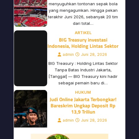
BIG Treasury investasi
Indonesia, Holding Lintas Sektor
admin
Juni 28, 2026
BIG Treasury : Holding Lintas Sektor
Tanpa Batas Industri Jakarta,
[Tanggal] — BIG Treasury kini hadir
sebagai pemain baru di…
HUKUM
Judi Online Jakarta Terbongkar!
Bareskrim Ungkap Deposit Rp
13,9 Triliun
admin
Juni 28, 2026
Kasus judi online Jakarta kembali
menggemparkan publik Indonesia.
Badan Reserse Kriminal Polri
(Bareskrim) berhasil membongkar
jaringan judi online Jakarta yang…
KESEHATAN
Olahraga Berlebihan Merusak