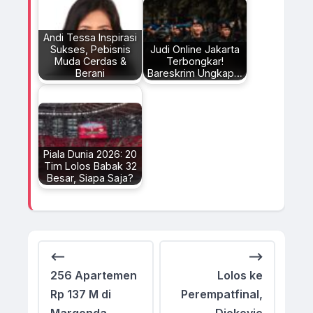
Andi Tessa Inspirasi
Sukses, Pebisnis
Judi Online Jakarta
Muda Cerdas &
Terbongkar!
Berani
Bareskrim Ungkap…
Piala Dunia 2026: 20
Tim Lolos Babak 32
Besar, Siapa Saja?
Navigasi
⟵
⟶
pos
256 Apartemen
Lolos ke
Rp 137 M di
Perempatfinal,
Margonda
Djokovic