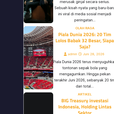
merusak ginjal secara serius.
Sebuah kisah nyata yang baru-bar
ini viral di media sosial menjadi
peringatan…
OLAH RAGA
Piala Dunia 2026: 20 Tim
Lolos Babak 32 Besar, Siap
Saja?
admin
Juni 28, 2026
Piala Dunia 2026 terus menyuguhk
tontonan sepak bola yang
mengagumkan. Hingga pekan
terakhir Juni 2026, sebanyak 20 ti
dari total…
ARTIKEL
BIG Treasury investasi
Indonesia, Holding Lintas
Sektor