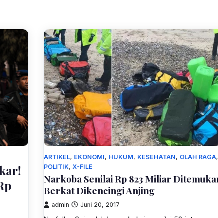
a
an
m
ARTIKEL
,
EKONOMI
,
HUKUM
,
KESEHATAN
,
OLAH RAGA
,
kar!
POLITIK
,
X-FILE
r
Narkoba Senilai Rp 823 Miliar Ditemuka
Rp
Berkat Dikencingi Anjing
r
admin
Juni 20, 2017