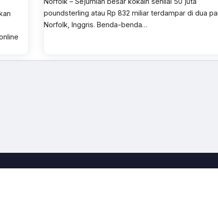
Norfolk – Sejumlah besar kokain senilai 50 juta
poundsterling atau Rp 832 miliar terdampar di dua pa
rkan
Norfolk, Inggris. Benda-benda…
online
.
r
k
h