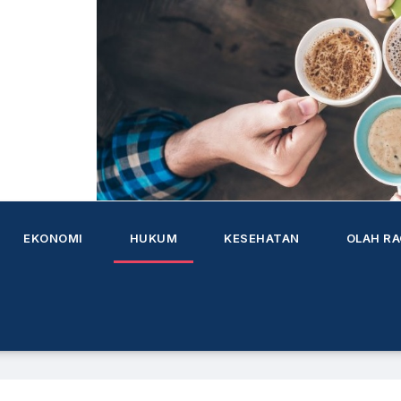
i
i untuk Indonesia
k
h
EKONOMI
HUKUM
KESEHATAN
OLAH R
u