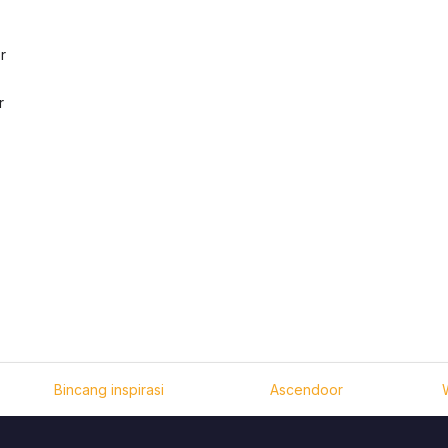
r
r
.
r
 © 2026
Bincang inspirasi
| Elite News by
Ascendoor
| Powered by