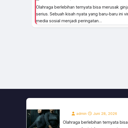
HUKUM
Olahraga berlebihan ternyata bisa merusak ginj
Judi Online Jakarta
serius. Sebuah kisah nyata yang baru-baru ini vir
Terbongkar! Bareskrim
media sosial menjadi peringatan…
Ungkap Deposit Rp 13,9
Triliun
admin
Juni 28, 2026
Kasus judi online Jakarta kembali
menggemparkan publik Indonesia
Badan Reserse Kriminal Polri
(Bareskrim) berhasil membongka
jaringan judi online Jakarta yang…
KESEHATAN
Olahraga Berlebihan Merusa
Ginjal: Kisah Nyata Pria 23
Tahun yang Harus Cuci Dara
admin
Juni 28, 2026
Olahraga berlebihan ternyata bisa