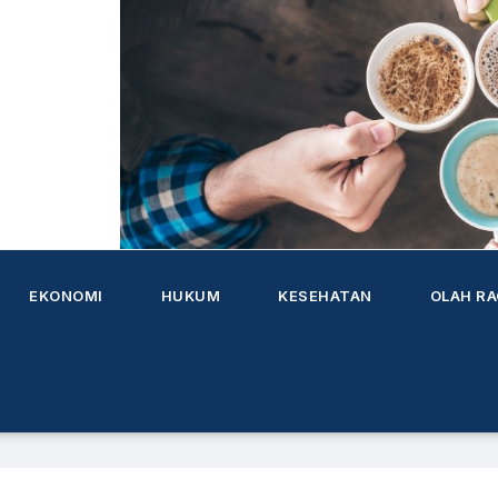
i
i untuk Indonesia
k
h
EKONOMI
HUKUM
KESEHATAN
OLAH R
u