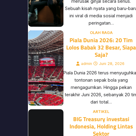
merusak ginjal secara serius.
Sebuah kisah nyata yang baru-bar
ini viral di media sosial menjadi
peringatan…
OLAH RAGA
Piala Dunia 2026: 20 Tim
Lolos Babak 32 Besar, Siap
Saja?
admin
Juni 28, 2026
Piala Dunia 2026 terus menyuguhk
tontonan sepak bola yang
mengagumkan. Hingga pekan
terakhir Juni 2026, sebanyak 20 ti
dari total…
ARTIKEL
BIG Treasury investasi
Indonesia, Holding Lintas
Sektor