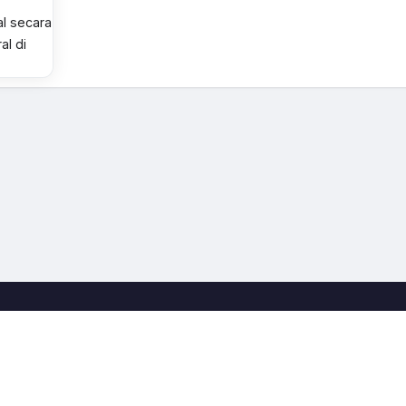
al secara
al di
.
r
k
h