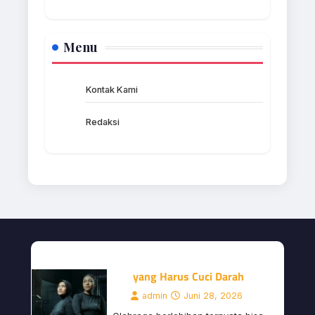
BIG Treasury : Holding Lintas Sektor
Tanpa Batas Industri Jakarta,
[Tanggal] — BIG Treasury kini hadir
Menu
sebagai pemain baru di…
HUKUM
Judi Online Jakarta Terbongkar!
Kontak Kami
Bareskrim Ungkap Deposit Rp
13,9 Triliun
Redaksi
admin
Juni 28, 2026
Kasus judi online Jakarta kembali
menggemparkan publik Indonesia.
Badan Reserse Kriminal Polri
(Bareskrim) berhasil membongkar
jaringan judi online Jakarta yang…
KESEHATAN
Olahraga Berlebihan Merusak
Ginjal: Kisah Nyata Pria 23 Tahun
yang Harus Cuci Darah
admin
Juni 28, 2026